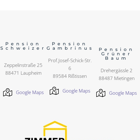
Pension
Pension
Schweizer
Gambrinus
Pension
Grüner
Baum
Prof.Josef-Schick-Str.
Zeppelinstraße 25
6
Drehergässle 2
88471 Laupheim
89584 Rißtissen
88487 Mietingen
Google Maps
Google Maps
Google Maps